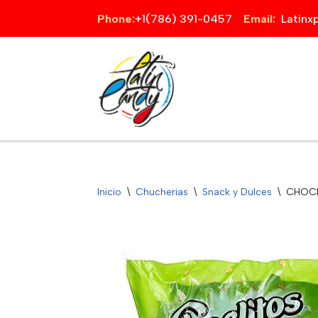
Phone:
+1(786) 391-0457
Email:
Latin
Saltar
al
contenido
Inicio
\
Chucherias
\
Snack y Dulces
\
CHOCLI