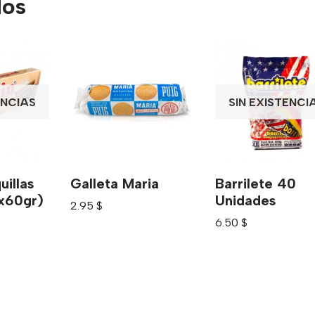
dos
ENCIAS
SIN EXISTENCI
uillas
Galleta Maria
Barrilete 40
x60gr)
Unidades
2.95
$
6.50
$