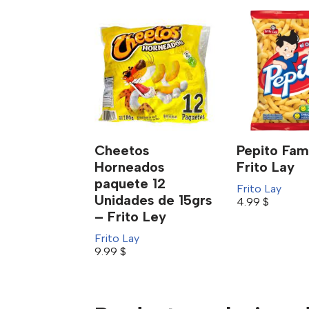
Cheetos
Pepito Fami
Horneados
Frito Lay
paquete 12
Frito Lay
Unidades de 15grs
4.99
$
– Frito Ley
Frito Lay
9.99
$