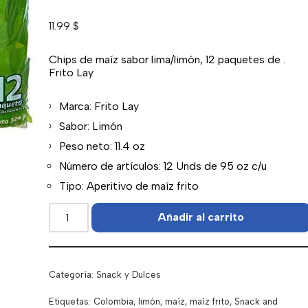
11.99
$
Chips de maíz sabor lima/limón, 12 paquetes de .
Frito Lay
Marca: Frito Lay
Sabor: Limón
Peso neto: 11.4 oz
Número de artículos: 12 Unds de 95 oz c/u
Tipo: Aperitivo de maíz frito
Añadir al carrito
Categoría:
Snack y Dulces
Etiquetas:
Colombia
,
limón
,
maíz
,
maíz frito
,
Snack and