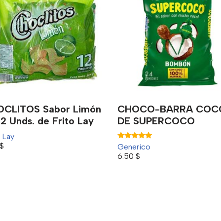
CLITOS Sabor Limón
CHOCO-BARRA COC
12 Unds. de Frito Lay
DE SUPERCOCO
 Lay
$
Valorado
Generico
con
6.50
$
5.00
de 5