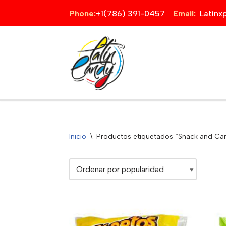
Phone:
+1(786) 391-0457
Email:
Latin
Saltar
al
contenido
Inicio
\
Productos etiquetados “Snack and Ca