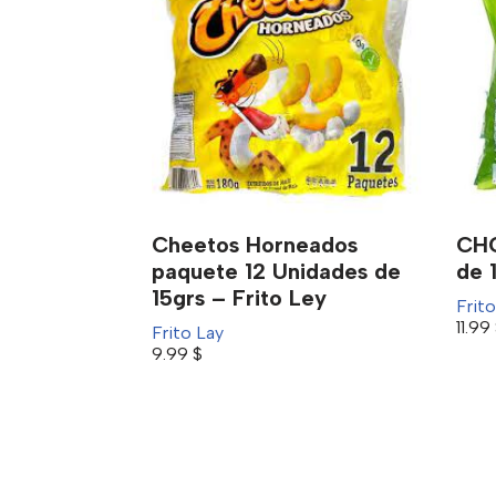
Cheetos Horneados
CHO
paquete 12 Unidades de
de 
15grs – Frito Ley
Frito
11.99
Frito Lay
9.99
$