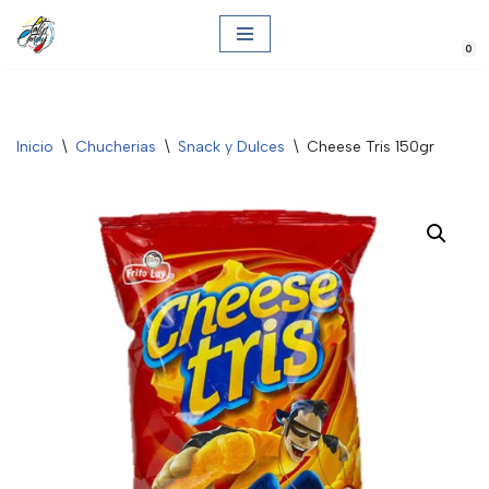
0
Saltar
al
contenido
Inicio
\
Chucherias
\
Snack y Dulces
\
Cheese Tris 150gr