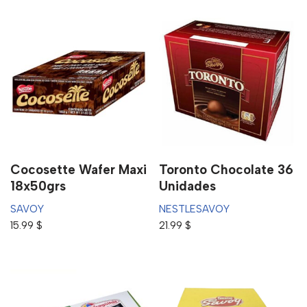
Cocosette Wafer Maxi
Toronto Chocolate 36
18x50grs
Unidades
SAVOY
NESTLE
SAVOY
15.99
$
21.99
$