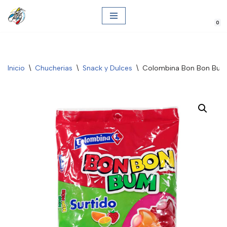
0
Saltar
al
contenido
Inicio
\
Chucherias
\
Snack y Dulces
\
Colombina Bon Bon Bum –