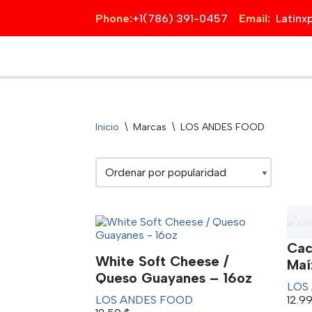
Phone:
+1(786) 391-0457
Email:
Latin
Saltar
al
contenido
Inicio
\
Marcas
\
LOS ANDES FOOD
Cac
White Soft Cheese /
Maí
Queso Guayanes – 16oz
LOS
LOS ANDES FOOD
12.9