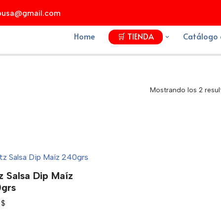
xpusa@gmail.com
Home
🛒 TIENDA
Catálogo 
Mostrando los 2 resu
tz Salsa Dip Maíz
grs
5
$