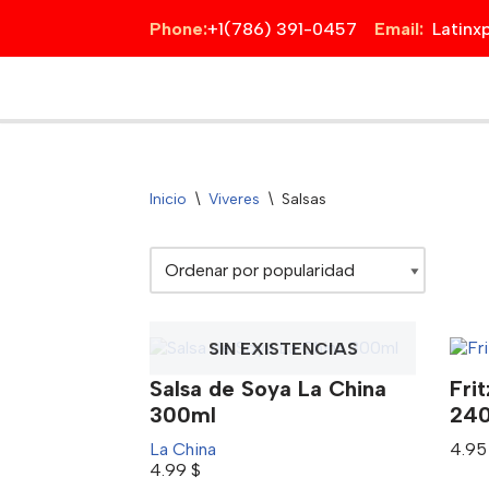
Phone:
+1(786) 391-0457
Email:
Latin
Saltar
al
contenido
Inicio
\
Viveres
\
Salsas
SIN EXISTENCIAS
Salsa de Soya La China
Fri
300ml
240
La China
4.9
4.99
$