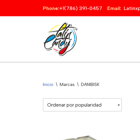
Phone:
+1(786) 391-0457
Email:
Latin
Saltar
al
contenido
Inicio
\
Marcas
\
DANIBISK