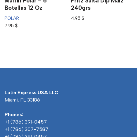
Maltin Polar – 6
Fritz Salsa Dip Maíz
Botellas 12 Oz
240grs
POLAR
4.95
$
7.95
$
Latin Express USA LLC
Miami, FL 33186
Phones:
+1 (786) 391-0457
+1 (786) 307-7587
+1 (786) 391-0457