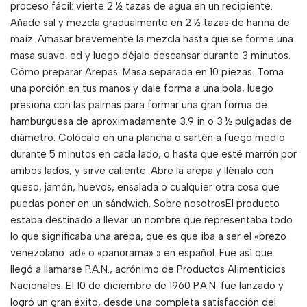
proceso fácil: vierte 2 ½ tazas de agua en un recipiente.
Añade sal y mezcla gradualmente en 2 ½ tazas de harina de
maíz. Amasar brevemente la mezcla hasta que se forme una
masa suave. ed y luego déjalo descansar durante 3 minutos.
Cómo preparar Arepas. Masa separada en 10 piezas. Toma
una porción en tus manos y dale forma a una bola, luego
presiona con las palmas para formar una gran forma de
hamburguesa de aproximadamente 3.9 in o 3 ½ pulgadas de
diámetro. Colócalo en una plancha o sartén a fuego medio
durante 5 minutos en cada lado, o hasta que esté marrón por
ambos lados, y sirve caliente. Abre la arepa y llénalo con
queso, jamón, huevos, ensalada o cualquier otra cosa que
puedas poner en un sándwich. Sobre nosotrosEl producto
estaba destinado a llevar un nombre que representaba todo
lo que significaba una arepa, que es que iba a ser el «brezo
venezolano. ad» o «panorama» » en español. Fue así que
llegó a llamarse P.A.N., acrónimo de Productos Alimenticios
Nacionales. El 10 de diciembre de 1960 P.A.N. fue lanzado y
logró un gran éxito, desde una completa satisfacción del