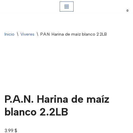
0
Saltar
al
contenido
Inicio
\
Viveres
\
P.A.N. Harina de maíz blanco 2.2LB
P.A.N. Harina de maíz
blanco 2.2LB
3.99
$