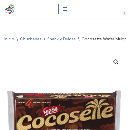
0
Saltar
al
contenido
Inicio
\
Chucherias
\
Snack y Dulces
\
Cocosette Wafer Multipa