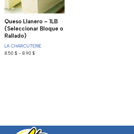
Queso Llanero – 1LB
(Seleccionar Bloque o
Rallado)
LA CHARCUTERIE
8.50
$
-
8.90
$