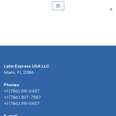
0
Saltar
al
contenido
Latin Express USA LLC
Miami, FL 33186
Phones:
+1 (786) 391-0457
+1 (786) 307-7587
+1 (786) 391-0457
E-mail: